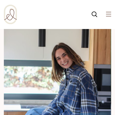
¡Incluso esta página de
salud integral usa
cookies para ayudar a
Política de cookies
que la web funcione
bien! Al usar esta web,
aceptas la