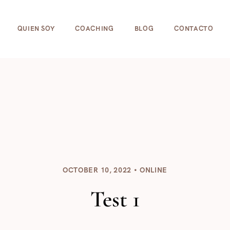
cookies para ayudar a que la web funcione bien! Al usar e
QUIEN SOY
COACHING
BLOG
CONTACTO
OCTOBER 10, 2022
ONLINE
Test 1