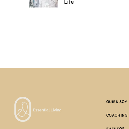
Life
a
v
e
g
a
c
i
QUIEN SOY
ó
COACHING
EVENTOS