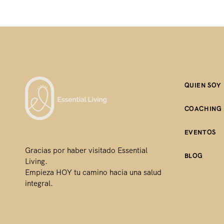
r
c
i
t
g
u
i
a
n
l
a
e
QUIEN SOY
l
s
e
:
COACHING
r
$
a
1
EVENTOS
:
5
Gracias por haber visitado Essential
BLOG
$
.
Living.
Empieza HOY tu camino hacia una salud
3
0
integral.
0
0
.
.
0