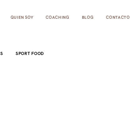
cookies para ayudar a que la web funcione bien! Al usar e
QUIEN SOY
COACHING
BLOG
CONTACTO
ES
SPORT FOOD