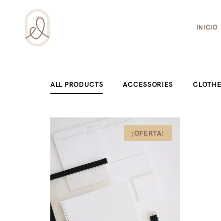
¡Incluso esta página de salud integral usa 
INICIO
En stock
ALL PRODUCTS
ACCESSORIES
CLOTH
En oferta
(0)
¡OFERTA!
Categorías del producto