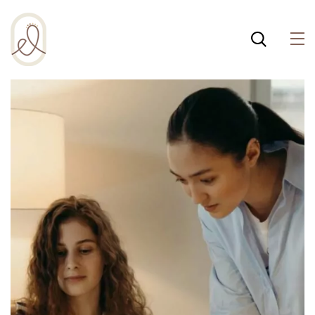
¡Incluso esta página de
salud integral usa
cookies para ayudar a
Política de cookies
que la web funcione
bien! Al usar esta web,
aceptas la